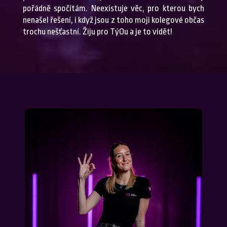
pořádně spočítám. Neexistuje věc, pro kterou bych
nenašel řešení, i když jsou z toho moji kolegové občas
trochu nešťastní. Žiju pro TýOu a je to vidět!