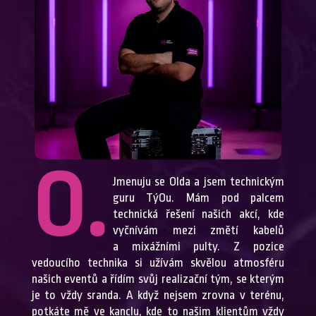
O.
Jmenuju se Olda a jsem technickým
guru TýOu. Mám pod palcem
technická řešení našich akcí, kde
vyčnívám mezi změtí kabelů
a mixážními pulty. Z pozice
vedoucího technika si užívám skvělou atmosféru
našich eventů a řídím svůj realizační tým, se kterým
je to vždy sranda. A když nejsem zrovna v terénu,
potkáte mě ve kanclu, kde to našim klientům vždy