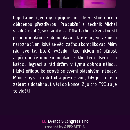
Lopata není jen mým příjmením, ale vlastně docela
oblíbenou přezdívkou! Produkční a technik Michal
v jedné osobě, seznamte se. Díky technické zdatnosti
jsem produkční s klidnou hlavou, kterého jen tak něco
nerozhodí, ani když se věci začnou komplikovat. Mám
rád eventy, které vyžadují technickou náročnost
a přitom četnou komunikaci s klientem. Jsem pro
každou legraci a rád držím v týmu dobrou náladu,
i když přijdou kolegové se svými bláznivými nápady.
Mám smysl pro detail a přesně vím, kdy je potřeba
zabrat a dotáhnout věci do konce. Žiju pro TýOu a je
to vidět!
T.O.
Events & Congress s.r.o.
created by
APEX
MEDIA