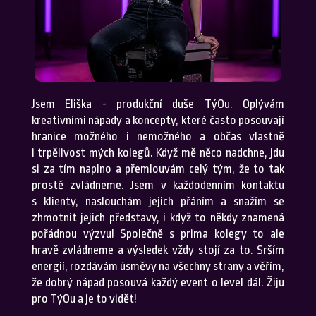
Jsem Eliška - produkční duše TýOu. Oplývám
kreativními nápady a koncepty, které často posouvají
hranice možného i nemožného a občas vlastně
i trpělivost mých kolegů. Když mě něco nadchne, jdu
si za tím naplno a přemlouvám celý tým, že to tak
prostě zvládneme. Jsem v každodenním kontaktu
s klienty, naslouchám jejich přáním a snažím se
zhmotnit jejich představy, i když to někdy znamená
pořádnou výzvu! Společně s prima kolegy to ale
hravě zvládneme a výsledek vždy stojí za to. Srším
energií, rozdávám úsměvy na všechny strany a věřím,
že dobrý nápad posouvá každý event o level dál. Žiju
pro TýOu a je to vidět!